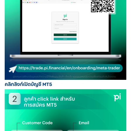
คลิกลิงก์เปิดบัญชี MT5