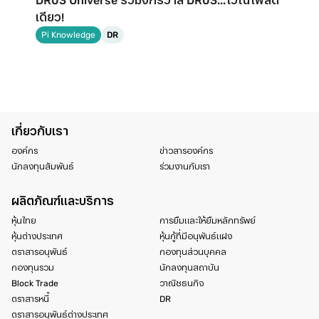
DR03 Universe รวมจักรวาล DR03...ไว้ในโพสต์
เดียว!
Pi Knowledge
DR
เกี่ยวกับเรา
องค์กร
ข่าวสารองค์กร
นักลงทุนสัมพันธ์
ร่วมงานกับเรา
ผลิตภัณฑ์และบริการ
หุ้นไทย
การยืมและให้ยืมหลักทรัพย์
หุ้นต่างประเทศ
หุ้นกู้ที่มีอนุพันธ์แฝง
ตราสารอนุพันธ์
กองทุนส่วนบุคคล
กองทุนรวม
นักลงทุนสถาบัน
Block Trade
วาณิชธนกิจ
ตราสารหนี้
DR
ตราสารอนุพันธ์ต่างประเทศ