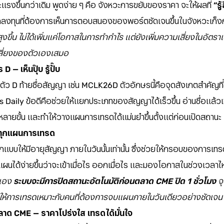
รงขึ้นกว่าเดิม พูดง่าย ๆ คือ จังหวะการขยับของราคา จะให้ผลที่
“รู
กลงทุนที่ต้องการเห็นการตอบสนองของพอร์ตชัดเจนขึ้นในจังหวะเก็งก
ูงขึ้น ไม่ได้เพิ่มแค่โอกาสในการทำกำไร แต่ยังเพิ่มความเสี่ยงในอัตรา
สี่ยงของตัวเองเสมอ
 — เห็นปุ๊บ รู้ปั๊บ
 ตัว D ท้ายชื่อสัญญา เช่น MCLK26D ตัวอักษรนี้คือจุดสังเกตสำคัญที่ช่ว
Daily ข้อดีคือช่วยให้แยกประเภทของสัญญาได้เร็วขึ้น อ่านชื่อแล้ว
มหลายขั้น และทำให้วางแผนการเทรดได้แม่นยำขึ้นตั้งแต่ก่อนเปิดสถานะ
นทุกแผนการเทรด
บบให้มีอายุสัญญา ภายในวันนั้นเท่านั้น ซึ่งช่วยให้กรอบของการเทรด
ผนได้ง่ายขึ้นว่าจะเข้าเมื่อไร ออกเมื่อไร และมองโอกาสในช่วงเวลา
ะเอง
ระบบจะมีการปิดสถานะอัตโนมัติก่อนตลาด CME ปิด 1 ชั่วโมง
จุ
ให้การเทรดเหมาะกับคนที่ต้องการจบแผนภายในวันเดียวอย่างชัดเจน
่ตลาด CME — ราคาโปร่งใส เทรดได้มั่นใจ