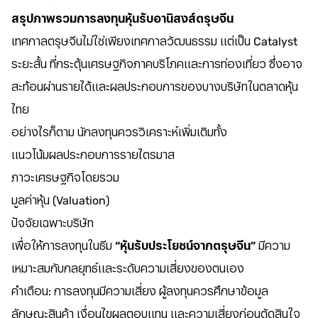
สรุปภาพรวมการลงทุนหุ้นรับอานิสงส์ตรุษจีน
เทศกาลตรุษจีนไม่ใช่เพียงเทศกาลวัฒนธรรม แต่เป็น Catalyst
ระยะสั้น ที่กระตุ้นเศรษฐกิจภาคบริโภคและการท่องเที่ยว ซึ่งอาจ
สะท้อนผ่านรายได้และผลประกอบการของบางบริษัทในตลาดหุ้น
ไทย
อย่างไรก็ตาม นักลงทุนควรวิเคราะห์เพิ่มเติมทั้ง
แนวโน้มผลประกอบการรายไตรมาส
ภาวะเศรษฐกิจโดยรวม
มูลค่าหุ้น (Valuation)
ปัจจัยเฉพาะบริษัท
เพื่อให้การลงทุนในธีม
“หุ้นรับประโยชน์จากตรุษจีน”
มีความ
เหมาะสมกับกลยุทธ์และระดับความเสี่ยงของตนเอง
คำเตือน: การลงทุนมีความเสี่ยง ผู้ลงทุนควรศึกษาข้อมูล
ลักษณะสินค้า เงื่อนไขผลตอบแทน และความเสี่ยงก่อนตัดสินใจ