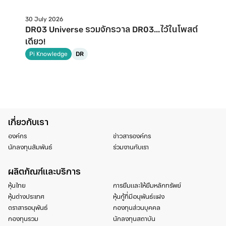
30 July 2026
DR03 Universe รวมจักรวาล DR03...ไว้ในโพสต์
เดียว!
Pi Knowledge
DR
เกี่ยวกับเรา
องค์กร
ข่าวสารองค์กร
นักลงทุนสัมพันธ์
ร่วมงานกับเรา
ผลิตภัณฑ์และบริการ
หุ้นไทย
การยืมและให้ยืมหลักทรัพย์
หุ้นต่างประเทศ
หุ้นกู้ที่มีอนุพันธ์แฝง
ตราสารอนุพันธ์
กองทุนส่วนบุคคล
กองทุนรวม
นักลงทุนสถาบัน