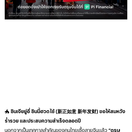
🐲
ซินเจียยู่อี่ ซินนี้ฮวดไช้ (新正如意 新年发财) ขอให้สมหวัง
ร่ำรวย และประสบความสำเร็จตลอดปี
นอกจากเป็นเทศกาลสำคัญของคนไทยเชื้อสายจีนแล้ว
“ตรุษ