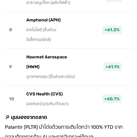
สาธารณูปโภค (ผลิตไฟฟ้า)
Amphenol (APH)
8
+61.2%
เทคโนโลยี (ชิ้นส่วน
อิเล็กทรอนิกส์)
Howmet Aerospace
9
(HWM)
+61.1%
อุตสาหกรรม (ชิ้นส่วนการบิน)
CVS Health (CVS)
10
+60.7%
เฮลท์แคร์ (ประกัน/ร้านยา)
🔎
มุมมองจากตลาด
Palantir (PLTR) นำโด่งด้วยการเติบโตกว่า 100% YTD จาก
ความต้องการด้าน AI และการวิเคราะห์ข้อมูล