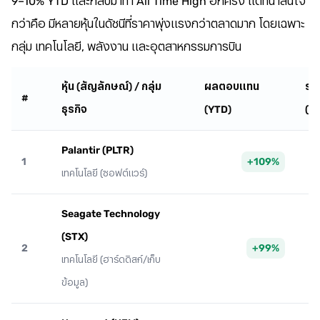
9–10% YTD และกลับมาทำ All Time High อีกครั้ง แต่ที่น่าสนใจ
กว่าคือ มีหลายหุ้นในดัชนีที่ราคาพุ่งแรงกว่าตลาดมาก โดยเฉพาะ
กลุ่ม เทคโนโลยี, พลังงาน และอุตสาหกรรมการบิน
หุ้น (สัญลักษณ์) / กลุ่ม
ผลตอบแทน
ราค
#
ธุรกิจ
(YTD)
(U
Palantir (PLTR)
1
+109%
เทคโนโลยี (ซอฟต์แวร์)
Seagate Technology
(STX)
2
+99%
เทคโนโลยี (ฮาร์ดดิสก์/เก็บ
ข้อมูล)