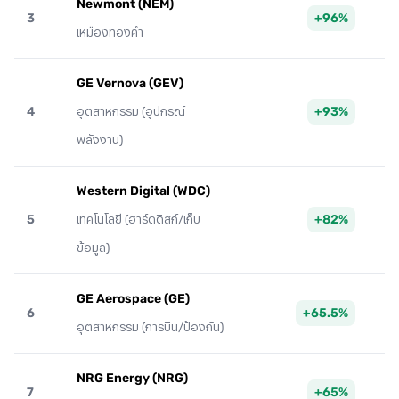
Newmont (NEM)
3
+96%
เหมืองทองคำ
GE Vernova (GEV)
4
+93%
อุตสาหกรรม (อุปกรณ์
พลังงาน)
Western Digital (WDC)
5
+82%
เทคโนโลยี (ฮาร์ดดิสก์/เก็บ
ข้อมูล)
GE Aerospace (GE)
6
+65.5%
อุตสาหกรรม (การบิน/ป้องกัน)
NRG Energy (NRG)
7
+65%