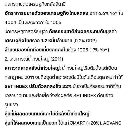
ผลกระทบต่อเศรษฐกิจหลังสึนามิ
อัตราการขยายตัวของเศรษฐกิจไทยลดลง
จาก 6.6% YoY ใน
4Q04 เป็น 3.9% YoY ใน 1Q05
นักเศรษฐศาสตร์ระบุว่า
ภัยธรรมชาติส่งผลกระทบกับมูลค่า
เศรษฐกิจไทยราว 1.2 หมื่นล้านบาท
(0.2% GDP)
จำนวนของนักท่องเที่ยวลดลง
ในช่วง 1Q05 (-7% YoY)
2. เหตุการณ์น้ำท่วมใหญ่ (2011)
สภาวะตลาดหลังน้ำท่วมใหญ่
: น้ำท่วมใหญ่เริ่มต้นตั้งแต่เดือน
กรกฎาคม 2011 จนถึงจุดต่ำสุดของดัชนีในต้นเดือนตุลาคม ทำให้
SET INDEX ปรับตัวลดลงถึง 22%
นับว่าเป็นภัยธรรมชาติที่กิน
เวลายาวนานและยืดเยื้อจึงส่งผลต่อ SET INDEX ค่อนข้าง
รุนแรง
หุ้นที่มีผลตอบแทนดีและไม่ดีหลังน้ำท่วมใหญ่
:
หุ้นที่ให้ผลตอบแทนเป็นบวก
ได้แก่ JMART (+20%), ADVANC