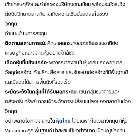
เชิงเศรษฐกิจและกำไรของบริษัทจดทะเบียน พร้อมระมัดระวัง
ต่อจิตวิทยาตลาดที่อาจเกิดความเชื่อมั่นลดลงในช่วง
วิกฤต
คำแนะนำในการลงทุน
ติดตามสถานการณ์
: ศึกษาผลกระทบของภัยธรรมชาติต่อ
เศรษฐกิจและตลาดหุ้นอย่างใกล้ชิด
เลือกหุ้นที่แข็งแกร่ง
: พิจารณาลงทุนในหุ้นกลุ่มโรงพยาบาล,
วัสดุก่อสร้าง, ค้าปลีก, สื่อสาร และรับเหมาก่อสร้างที่มีพื้นฐานดี
และมีแนวโน้มการฟื้นตัวที่รวดเร็ว
ระมัดระวังในกลุ่มที่ได้รับผลกระทบ
: เช่น กลุ่มธนาคารและ
อสังหาริมทรัพย์ ควรเฝ้าระวังการเปลี่ยนแปลงของตลาดในช่วง
วิกฤต
อย่าพลาดโอกาสลงทุนใน
หุ้นไทย
โดยเฉพาะในเวลาวิกฤต ที่หุ้น
Valuation ถูก พื้นฐานดี น่าสะสมเป็นอย่างมาก เปิดบัญชีลงทุน