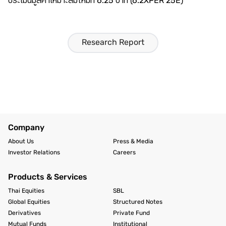
ประเมินมูลค่าเหมาะสมใหม่ที่ 6.25 บาท (6.2XPER’25E)
Research Report
Company
About Us
Press & Media
Investor Relations
Careers
Products & Services
Thai Equities
SBL
Global Equities
Structured Notes
Derivatives
Private Fund
Mutual Funds
Institutional