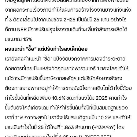
เพิ่มฐานลูกค้าในอนาคตเพื่อลดความเสี่ยงจากการพึ่งพาจีนลง
จากผลกระทบเรื่องภาษีทำให้แผนการสร้างโรงงานยางแท่งแห่ง
ที่ 3 ต้องเลื่อนไปจากเดิมช่วง 2H25 เป็นต้นปี 26 แทน อย่างไร
ก็ตาม NER มีการปรับปรุงโรงงานเดิมที่จะเพิ่มกำลังการผลิตได้
ประมาณ 15%
คงแนะนำ “ซื้อ” แต่ปรับกำไรลงเล็กน้อย
เรายังคงคำแนะนำ “ซื้อ” มีปัจจัยบวกจากการมองว่าระยะยาว
ด้วยการที่ไทยเป็นแหล่งวัตถุดิบยางพาราเบอร์ 1 ของโลก ทำให้
แม้ว่าจะมีการปรับขึ้นภาษีจากสหรัฐฯ แต่บริษัทล้อยางยังคง
ต้องการยางพาราอยู่ทำให้การขายยังมีโอกาสเติบโตได้ ทั้งนี้ด้วย
กำไรขั้นต้นที่เหลือเพียง 10.6% ขณะที่แนวโน้ม 2Q25 คาดกำไร
ขั้นต้นยังใกล้เคียงเดิม ทำให้กำไรขั้นต้นทั้งปีที่เป็นสมมติฐานของ
เราที่ 11% อาจจะสูงไป เราจึงปรับสมมติฐานเป็น 10.2% และทำให้
ประเมินกำไรในปี 25 ได้ใหม่ที่ 1,863 ล้านบาท (+13%YoY) โดย